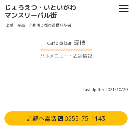
じょうえつ・いといがわ
tog
マンスリーバル街
上越・妙高・糸魚川３都市連携バル街
cafe＆bar 瑠璃
バルメニュー・店舗情報
Last Updte: 2021/10/29
店舗へ電話
0255-75-1143